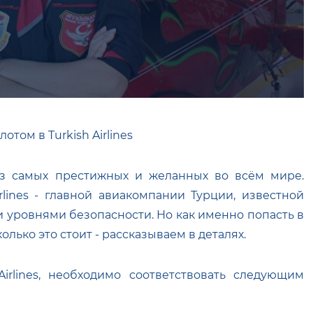
лотом в Turkish Airlines
з самых престижных и желанных во всём мире.
rlines - главной авиакомпании Турции, известной
 уровнями безопасности. Но как именно попасть в
лько это стоит - рассказываем в деталях.
Airlines, необходимо соответствовать следующим