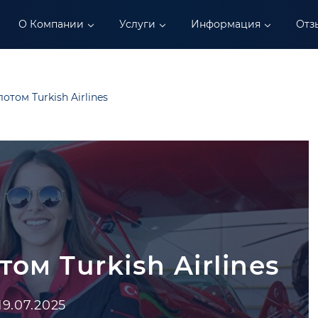
О Компании
Услуги
Информация
Отз
отом Turkish Airlines
том Turkish Airlines
19.07.2025