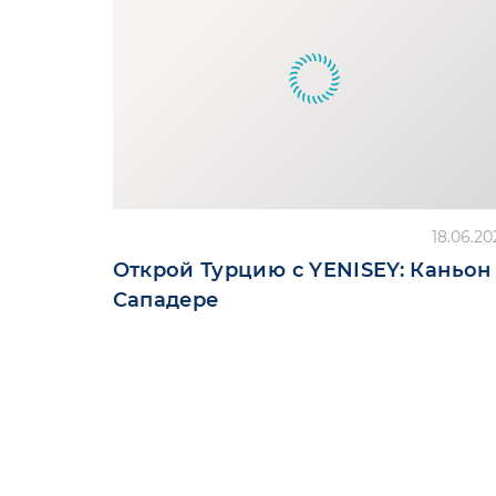
18.06.20
Открой Турцию с YENISEY: Каньон
Сападере