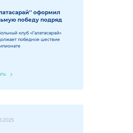
алатасарай'' оформил
ьмую победу подряд
ольный клуб «Галатасарай»
должает победное шествие
мпионате
ать
9.2025