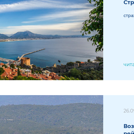
Стр
стра
чит
26.0
Воз
рей