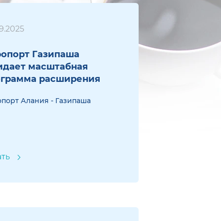
9.2025
опорт Газипаша
идает масштабная
ограмма расширения
порт Алания - Газипаша
ать