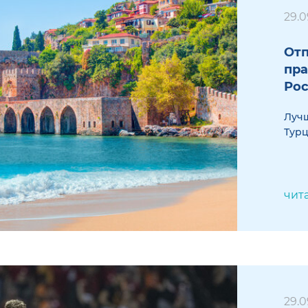
29.0
Отп
пра
Ро
Лучш
Тур
чит
29.0