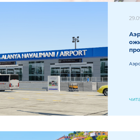
29.0
Аэр
ож
пр
Аэро
чит