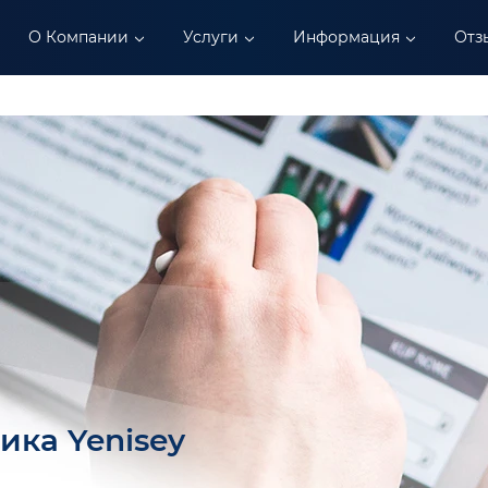
О Компании
Услуги
Информация
Отз
ика Yenisey