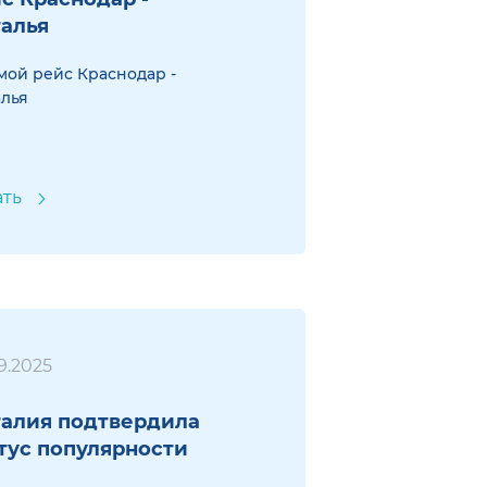
алья
ой рейс Краснодар -
лья
ать
9.2025
алия подтвердила
тус популярности