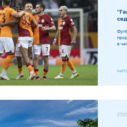
''Г
сед
Футб
про
в че
чит
27.0