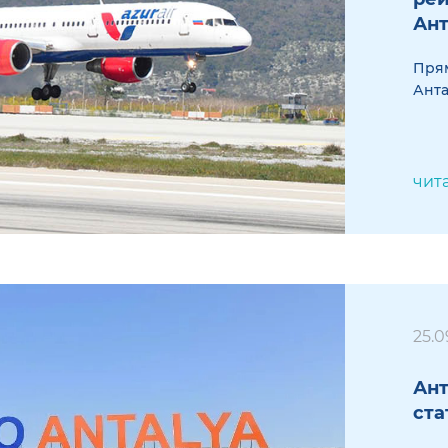
Ант
Прям
Анта
чит
25.0
Ант
ста