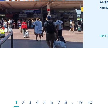
Анта
нап
чит
1
2
3
4
5
6
7
8
...
19
20