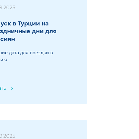
9.2025
уск в Турции на
здничные дни для
ссиян
ие дата для поездки в
цию
ать
9.2025