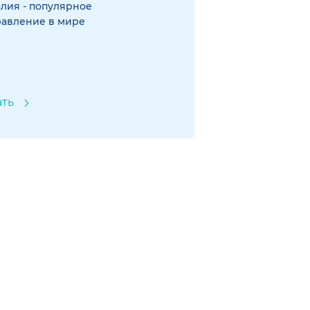
лия - популярное
равление в мире
ать