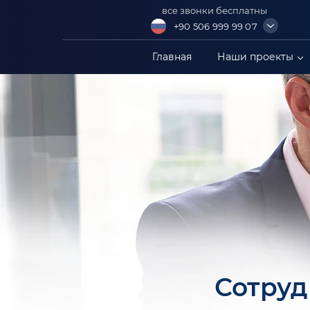
все звонки бесплатны
+90 506 999 99 07
+90 549 304 88 99
Главная
Наши проекты
+90 549 402 88 89
+90 549 306 88 99
Сотруд