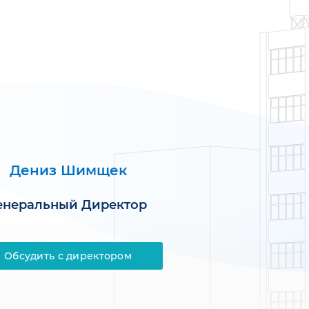
Дениз Шимщек
енеральный Директор
Обсудить с директором