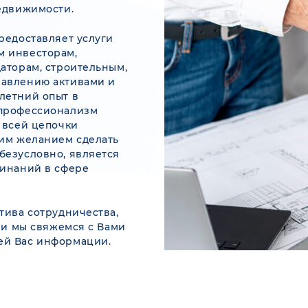
недвижимости.
редоставляет услуги
м инвесторам,
аторам, строительным,
равлению активами и
летний опыт в
 профессионализм
 всей цепочки
шим желанием сделать
безусловно, является
чинаний в сфере
тива сотрудничества,
у и мы свяжемся с Вами
ей Вас информации.