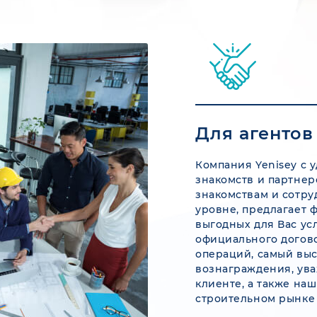
Для агентов
Компания
Yenisey
с у
знакомств и партнер
знакомствам и сотр
уровне, предлагает 
выгодных для Вас ус
официального догово
операций, самый вы
вознаграждения, ува
клиенте, а также на
строительном рынке