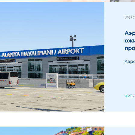
29.0
Аэр
ож
пр
Аэро
чит