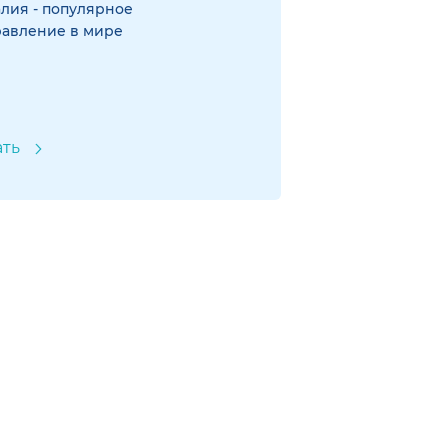
лия - популярное
равление в мире
ать