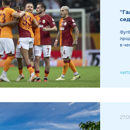
''Г
сед
Футб
про
в че
чит
27.0