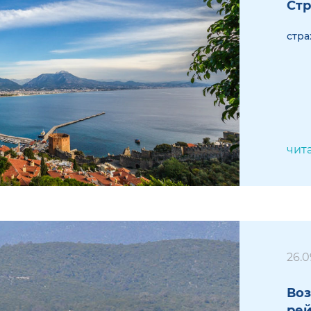
Стр
стра
чит
26.0
Воз
рей