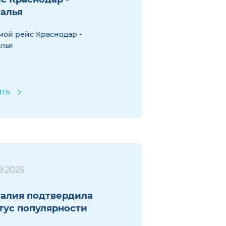
алья
ой рейс Краснодар -
лья
ать
9.2025
алия подтвердила
тус популярности