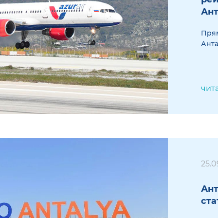
Ант
Прям
Анта
чит
25.0
Ант
ста