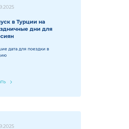
9.2025
уск в Турции на
здничные дни для
ссиян
ие дата для поездки в
цию
ать
9.2025