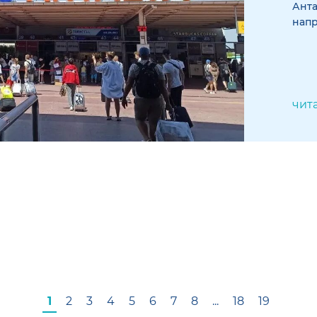
Анта
нап
чит
1
2
3
4
5
6
7
8
...
18
19