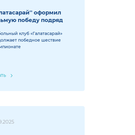
алатасарай'' оформил
ьмую победу подряд
ольный клуб «Галатасарай»
должает победное шествие
мпионате
ать
9.2025