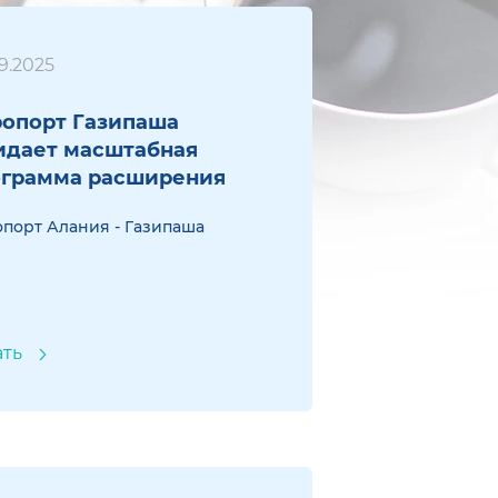
9.2025
опорт Газипаша
идает масштабная
ограмма расширения
порт Алания - Газипаша
ать