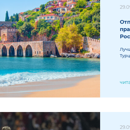
29.0
Отп
пра
Ро
Лучш
Тур
чит
29.0