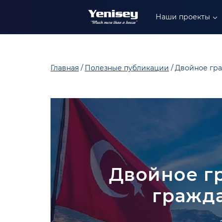
+90 549 304 88 99
Наши проекты
+90 549 402 88 89
+90 549 306 88 99
Главная
Полезные публикации
Двойное гра
Двойное г
гражд