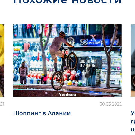
021
30.03.2022
Шоппинг в Алании
У
г
н