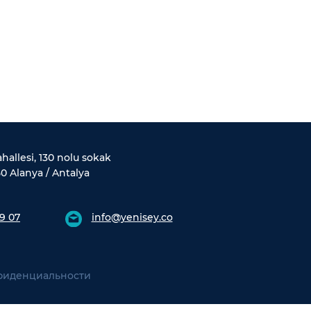
allesi, 130 nolu sokak
0 Alanya / Antalya
9 07
info@yenisey.co
фиденциальности