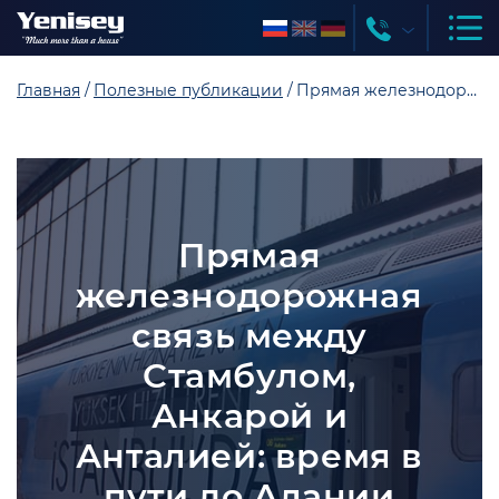
Главная
Полезные публикации
Прямая железнодорожная связь между Стамбулом, Анкарой и Анталией: время в пути до Алании сократится до 6 часов 45 минут
Прямая
железнодорожная
связь между
Стамбулом,
Анкарой и
Анталией: время в
пути до Алании