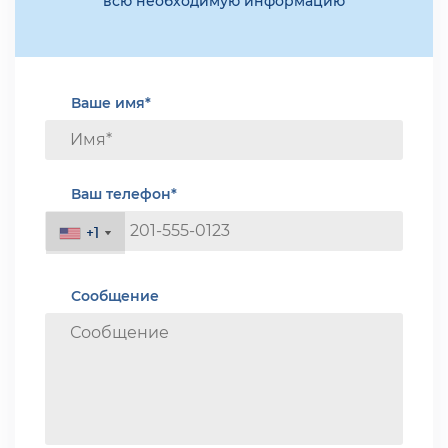
всю необходимую информацию
Ваше имя*
Ваш телефон*
+1
+1
Сообщение