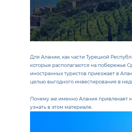
Для Алании, как части Турецкой Республ
которые располагаются на побережье С
иностранных туристов приезжает в Алани
целью выгодного инвестирования в нед
Почему же именно Алания привлекает м
узнать в этом материале.