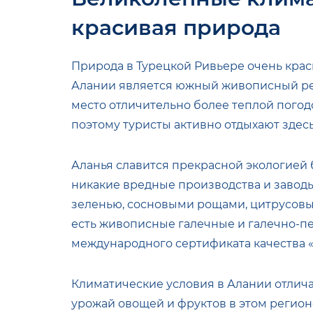
красивая природа
Природа в Турецкой Ривьере очень кра
Алании является южный живописный рег
место отличительно более теплой пого
поэтому туристы активно отдыхают здесь
Аланья славится прекрасной экологией б
никакие вредные производства и заводы
зеленью, сосновыми рощами, цитрусовым
есть живописные галечные и галечно-п
международного сертификата качества «
Климатические условия в Алании отлича
урожай овощей и фруктов в этом регионе