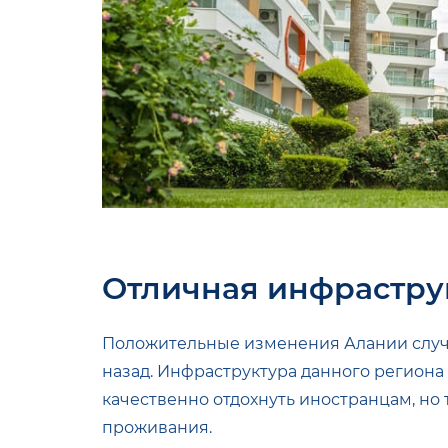
Отличная инфрастру
Положительные изменения Алании случи
назад. Инфраструктура данного региона
качественно отдохнуть иностранцам, но
проживания.