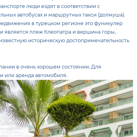
ранспорте люди ездят в соответствии с
ьных автобусах и маршрутных такси (долмуша).
редвижения в турецком регионе это фуникулер
ями является пляж Клеопатра и вершина горы,
 известную историческую достопримечательность
Алании в очень хорошем состоянии. Для
и или аренда автомобиля.