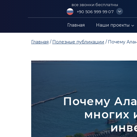
все звонки бесплатны
+90 506 999 99 07
+90 549 304 88 99
Главная
Наши проекты
+90 549 402 88 89
Главная
Полезные публикации
Почему Алан
+90 549 306 88 99
Почему Ала
многих 
инв