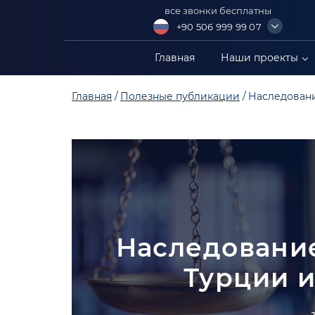
все звонки бесплатны
+90 506 999 99 07
+90 549 304 88 99
Главная
Наши проекты
+90 549 402 88 89
Главная
Полезные публикации
Наследован
+90 549 306 88 99
Наследовани
Турции 