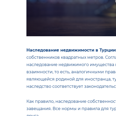
Наследование недвижимости в Турции
собственников квадратных метров. Согл
наследование недвижимого имущества в
взаимности, то есть, аналогичными пра
являющейся родиной для иностранца, т
наследство соответствует законодательс
Как правило, наследование собственнос
завещания. Все нормы и правила для тур
друга.