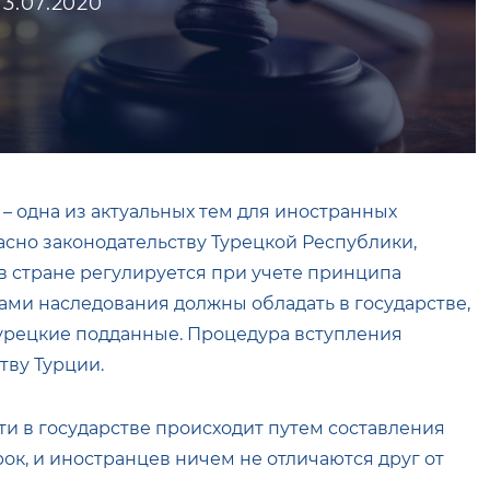
13.07.2020
– одна из актуальных тем для иностранных
асно законодательству Турецкой Республики,
 стране регулируется при учете принципа
вами наследования должны обладать в государстве,
урецкие подданные. Процедура вступления
тву Турции.
ти в государстве происходит путем составления
ок, и иностранцев ничем не отличаются друг от