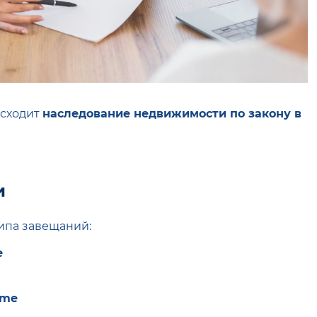
исходит
наследование недвижимости по закону в
и
типа завещаний:
e
ame