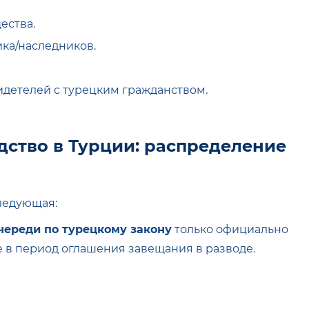
ества.
ка/наследников.
идетелей с турецким гражданством.
дство в Турции: распределение
ледующая:
череди по турецкому закону
только официально
 в период оглашения завещания в разводе.