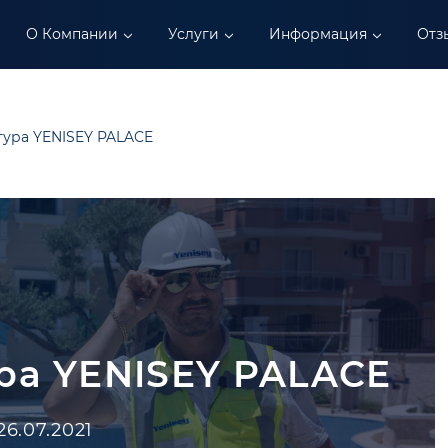
О Компании
Услуги
Информация
Отз
ура YENISEY PALACE
ра YENISEY PALACE
26.07.2021