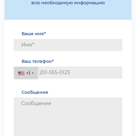
всю необходимую информацию
Ваше имя*
Ваш телефон*
+1
+1
Сообщение