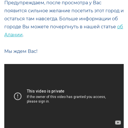
Предупреждаем, после просмотра у Вас
появится сильное желание посетить этот город и
остаться там навсегда. Больше информации об
городе Вы можете почерпнуть в нашей статье
об
Алании
.
Мы ждем Вас!