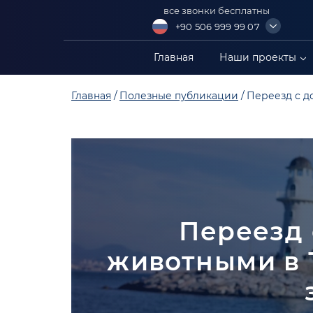
все звонки бесплатны
+90 506 999 99 07
+90 549 304 88 99
Главная
Наши проекты
+90 549 402 88 89
Главная
Полезные публикации
Переезд с д
+90 549 306 88 99
Переезд
животными в 