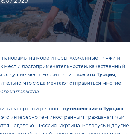
16.07.2020
панорамы на море и горы, ухоженные пляжи и
х мест и достопримечательностей, качественный
 и радушие местных жителей –
всё это Турция
,
вительно, что сюда мечтают отправиться многие
есто жительства
.
тить курортный регион –
путешествие в Турцию
и это интересно тем иностранным гражданам, чьи
ся недалеко – Россия, Украина, Беларусь и другие
авнительно небольшой промежуток времени можно