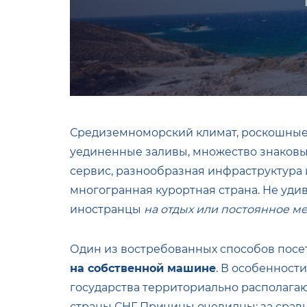
Средиземноморский климат, роскошные 
уединенные заливы, множество знаковы
сервис, разнообразная инфраструктура
многогранная курортная страна. Не уди
иностранцы
на отдых или постоянное м
Один из востребованных способов посе
на собственной машине
. В особенност
государства территориально располагают
страны СНГ. Причины очевидны: за ср