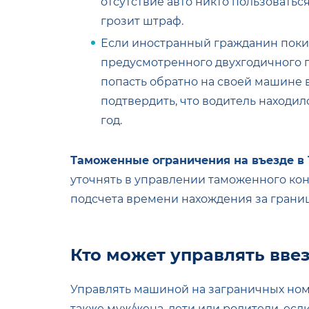
отсутствие авто никто пользовать
грозит штраф.
Если иностранный гражданин покид
предусмотренного двухгодичного п
попасть обратно на своей машине 
подтвердить, что водитель находи
год.
Таможенные ограничения на въезде в
уточнять в управлении таможенного конт
подсчета времени нахождения за грани
Кто может управлять вве
Управлять машиной на заграничных ном
также муж/жена, дети или родители, ес