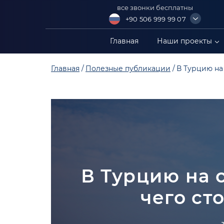
все звонки бесплатны
+90 506 999 99 07
+90 549 304 88 99
Главная
Наши проекты
+90 549 402 88 89
Главная
Полезные публикации
В Турцию на
+90 549 306 88 99
В Турцию на 
чего ст