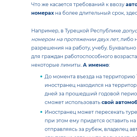
Что же касается требований к ввозу
авт
номерах
на более длительный срок, зде
Например, в Турецкой Республике
допу
номером на протяжении двух лет
, либо
разрешения на работу, учебу. Буквально
для граждан работоспособного возраста 
некоторые лимиты.
А именно
:
До момента въезда на территорию 
иностранец находился на территор
дней за прошедший годовой период
сможет использовать
свой автомо
Иностранец может пересекать туре
при этом ему придется оставить на
отправляясь за рубеж, владелец ав