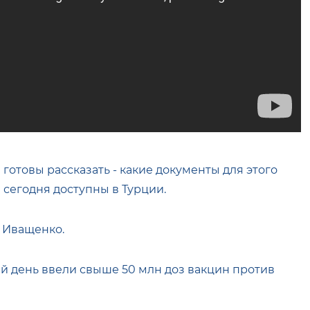
 готовы рассказать - какие документы для этого
 сегодня доступны в Турции.
ы Иващенко.
й день ввели свыше 50 млн доз вакцин против