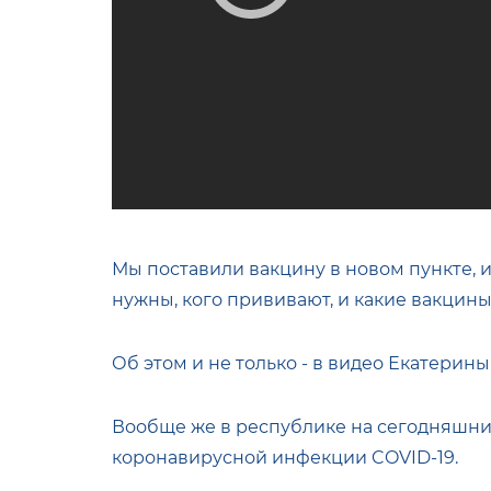
Мы поставили вакцину в новом пункте, и
нужны, кого прививают, и какие вакцины
Об этом и не только - в видео Екатерин
Вообще же в республике на сегодняшни
коронавирусной инфекции COVID-19.