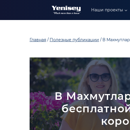
+90 549 304 88 99
Наши проекты
+90 549 402 88 89
+90 549 306 88 99
Главная
Полезные публикации
В Махмутлар
В Махмутлар
бесплатной
коро