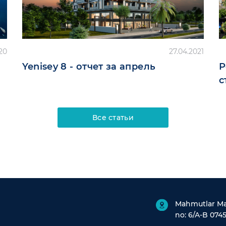
20
27.04.2021
Yenisey 8 - отчет за апрель
Р
с
Все статьи
Mahmutlar Mah
no: 6/A-B 0745