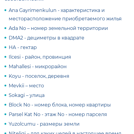
Ana Gayrimenkulun - характеристика и
месторасположение приобретаемого жилья
Ada No – номер земельной территории
DMA2 - дециметры в квадрате
НА - гектар
Ilcesi - район, провинция
Mahallesi - микрорайон
Koyu - поселок, деревня
Mevkii – место
Sokagi – улица
Block No - номер блока, номер квартиры
Parsel Kat No - этаж No - номер парселя
Yuzolcumu - размеры земли
Niteligi – для каких целей в настоящее время