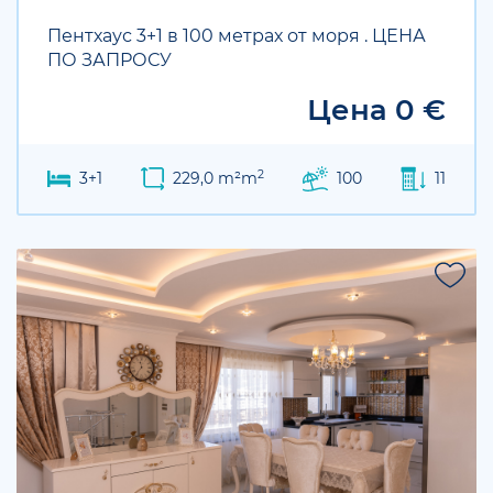
Пентхаус 3+1 в 100 метрах от моря . ЦЕНА
ПО ЗАПРОСУ
Цена 0 €
2
3+1
229,0 m²m
100
11
HOT SALE