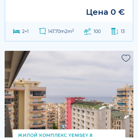
Цена 0 €
2
2+1
147.70m2m
100
13
SALE
ЖИЛОЙ КОМПЛЕКС YENISEY 8