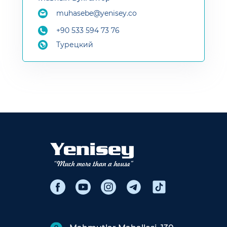
muhasebe@yenisey.co
+90 533 594 73 76
Турецкий