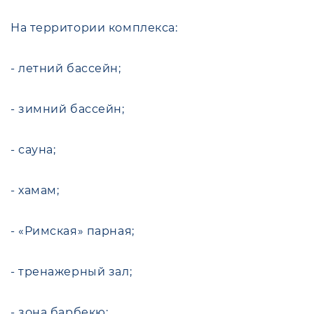
На территории комплекса:
- летний бассейн;
- зимний бассейн;
- сауна;
- хамам;
- «Римская» парная;
- тренажерный зал;
- зона барбекю;