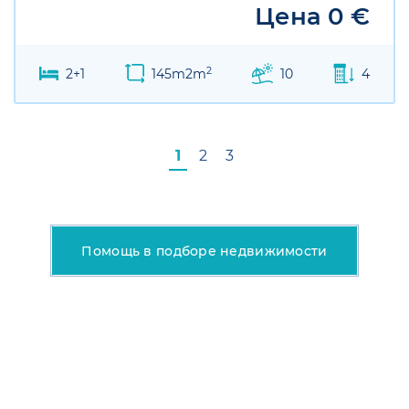
Цена 0 €
2
2+1
145m2m
10
4
1
2
3
Помощь в подборе недвижимости