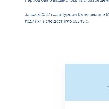
период было выдано 131,8 тыс. разрешен
За весь 2022 год в Турции было выдано 69
году их число достигло 855 тыс.
с