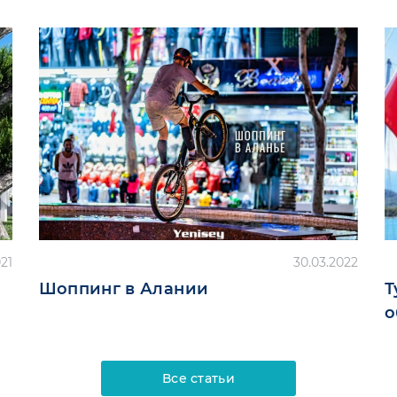
021
30.03.2022
Шоппинг в Алании
Т
о
Все статьи